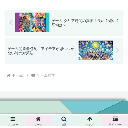
ゲーム クリア時間の真実！長い？短い？
平均は？
ゲーム開発者必見！アイデアが思いつか
ない時の対策法
ホーム
ゲーム雑学
EPIC QUEST GAMING - ゲーム・アプリ
© 2024 EPIC QUEST GAMING - ゲーム・アプリ.
メニュー
ホーム
検索
トップ
サイドバー