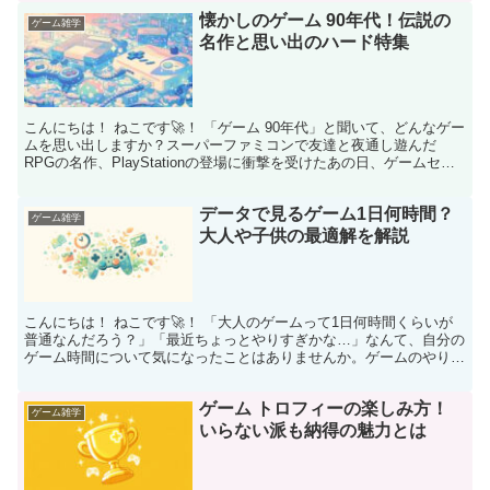
懐かしのゲーム 90年代！伝説の
ゲーム雑学
名作と思い出のハード特集
こんにちは！ ねこです🚀！ 「ゲーム 90年代」と聞いて、どんなゲー
ムを思い出しますか？スーパーファミコンで友達と夜通し遊んだ
RPGの名作、PlayStationの登場に衝撃を受けたあの日、ゲームセン
ターの熱気あふれるアーケード…。思い出す...
データで見るゲーム1日何時間？
ゲーム雑学
大人や子供の最適解を解説
こんにちは！ ねこです🚀！ 「大人のゲームって1日何時間くらいが
普通なんだろう？」「最近ちょっとやりすぎかな…」なんて、自分の
ゲーム時間について気になったことはありませんか。ゲームのやりす
ぎの基準はどこにあるのか、健康や睡眠時間への影響はな...
ゲーム トロフィーの楽しみ方！
ゲーム雑学
いらない派も納得の魅力とは