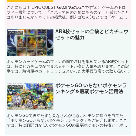
こんにちは！ EPIC QUEST GAMINGのねこです🚀！ ゲームのトロ
フィー機能について、「これって何のためにあるの？」と感じたこと
はありませんか？ネットの掲示板、例えばなんJなどでは「ゲームの
トロフィーなんていらない」という意見を見...
AR9枚セットの全貌とピカチュウ
ゲーム雑学
セットの魅力
ポケモンカードゲームのファンの間で注目を集めているAR9枚セット
は、特にピカチュウが含まれるセットが高い人気を誇ります。この記
事では、駿河屋やカードラッシュといった大手買取店での取り扱い、
またメルカリでの取引状況について詳しく解説します。
ポケモンGO いらないポケモンラ
ゲーム雑学
ンキング＆最弱ポケモン活用法
ポケモンGOで役立たずと見なされがちなポケモンに焦点を当てた
「ポケモンGOいらないポケモンランキング」をご紹介します。ここ
では、特に戦闘力が低いポケモンGOの最弱ポケモンの特徴と、ポケ
モンGOにおける弱いポケモンの使い道を詳しく解説します。