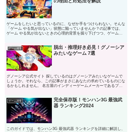
の理由と対処法を解説
ゲームをしたいと思っているのに、なぜか手をつけられない。そんな
「ゲーム やる気が出ない」状態に陥っていませんか？の記事では、
ゲーム やる気が出ないときの心理的背景を掘り下げつつ、ゲームの
やる気を出す方法を詳しく解説していきます。
脱出・推理好き必見！グノーシア
ゲーム雑学
みたいなゲーム 7選
グノーシア公式サイト 探しているのはグノーシアみたいなゲームで
しょうか。それなら、この記事がまさにあなたの求めているものにな
るかもしれません。 名古屋のインディーゲームメーカーであるプチ
デポットが贈る『グノーシア』は、人狼ゲームを革新的な形...
完全保存版！モンハン3G 最強武
ゲーム雑学
器 ランキング2024
このガイドでは、モンハン3G 最強武器 ランキングを詳細に解説し、