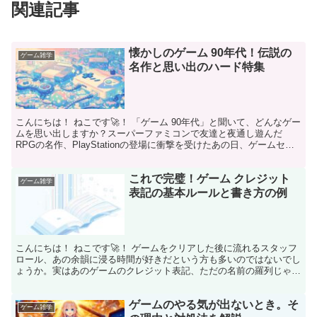
関連記事
懐かしのゲーム 90年代！伝説の
ゲーム雑学
名作と思い出のハード特集
こんにちは！ ねこです🚀！ 「ゲーム 90年代」と聞いて、どんなゲー
ムを思い出しますか？スーパーファミコンで友達と夜通し遊んだ
RPGの名作、PlayStationの登場に衝撃を受けたあの日、ゲームセン
ターの熱気あふれるアーケード…。思い出す...
これで完璧！ゲーム クレジット
ゲーム雑学
表記の基本ルールと書き方の例
こんにちは！ ねこです🚀！ ゲームをクリアした後に流れるスタッフ
ロール、あの余韻に浸る時間が好きだという方も多いのではないでし
ょうか。実はあのゲームのクレジット表記、ただの名前の羅列じゃな
いんです。特に自分でゲームを制作したり、YouTub...
ゲームのやる気が出ないとき。そ
ゲーム雑学