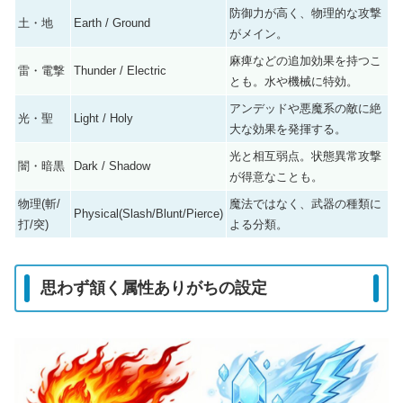
防御力が高く、物理的な攻撃
土・地
Earth / Ground
がメイン。
麻痺などの追加効果を持つこ
雷・電撃
Thunder / Electric
とも。水や機械に特効。
アンデッドや悪魔系の敵に絶
光・聖
Light / Holy
大な効果を発揮する。
光と相互弱点。状態異常攻撃
闇・暗黒
Dark / Shadow
が得意なことも。
物理(斬/
魔法ではなく、武器の種類に
Physical(Slash/Blunt/Pierce)
打/突)
よる分類。
思わず頷く属性ありがちの設定