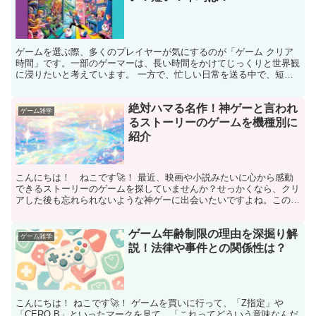
ゲームを選ぶ際、多くのプレイヤーが気にするのが「ゲーム クリア
時間」です。一部のゲーマーは、長い時間をかけてじっくりと世界観
に浸りたいと考えています。 一方で、忙しい日常を送る中で、短い
時間でサクッと遊びたいと思っている人も少なくありません...
絶対ハマる名作！神ゲーと言われ
ゲーム雑学
るストーリーのゲームを機種別に
紹介
こんにちは！ ねこです🚀！ 最近、映画や小説みたいに心から感動
できるストーリーのゲームを探していませんか？せっかくなら、クリ
アした後も忘れられないような神ゲーに出会いたいですよね。このペ
ージでは、ストーリーが泣ける珠玉のRPGから、考察が楽...
ゲーム年齢制限の理由を深掘り解
ゲーム雑学
説！法律や事件との関係性は？
こんにちは！ ねこです🚀！ ゲームを買いに行って、「Z指定」や
「CERO B」といったマークを見て、「これってどういう意味なんだ