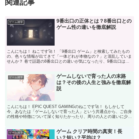
関連記事
9番出口の正体とは？8番出口との
ゲーム雑学
ゲーム性の違いを徹底解説
こんにちは！ ねこです🚀！ 「9番出口 ゲーム」と検索してみたもの
の、色々な情報が出てきて「一体どれが本物なの？」と混乱していま
せんか？ 巷で話題の8番出口との違いが気になったり、9番出口はパ
クリという噂の真相を知りたい方もいるかもしれませ...
ゲームしないで育った人の末路
ゲーム雑学
は？その後の人生と強みを徹底解
説
こんにちは！ EPIC QUEST GAMINGのねこです🚀！ もしかして
今、あなたは「ゲームしないで育った人」という共通点から、ご自身
の性格や特徴について深く知りたかったり、周りの人との違いに少し
戸惑ったりしているのかもしれませんね。友人...
ゲーム クリア時間の真実！長
ゲーム雑学
い？短い？平均は？