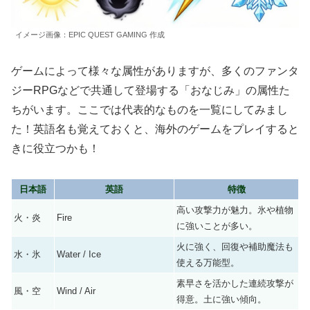
イメージ画像：EPIC QUEST GAMING 作成
ゲームによって様々な属性がありますが、多くのファンタ
ジーRPGなどで共通して登場する「おなじみ」の属性た
ちがいます。ここでは代表的なものを一覧にしてみまし
た！英語名も覚えておくと、海外のゲームをプレイすると
きに役立つかも！
日本語
英語
特徴
高い攻撃力が魅力。氷や植物
火・炎
Fire
に強いことが多い。
火に強く、回復や補助魔法も
水・氷
Water / Ice
使える万能型。
素早さを活かした連続攻撃が
風・空
Wind / Air
得意。土に強い傾向。